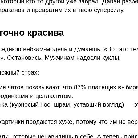
 который кто-то другой уже забрал. Давай разб
раканов и превратим их в твою суперсилу.
точно красива
еднюю вебкам-модель и думаешь: «Вот это тел
». Остановись. Мужчинам надоели куклы.
ложный страх:
ия чатов показывают, что 87% платящих выбир
родинками и целлюлитом.
ка (курносый нос, шрам, уставший взгляд) — эт
артинки продаются хуже, потому что им не вер
ли, которые ненавидишь в себе. А теперь прид