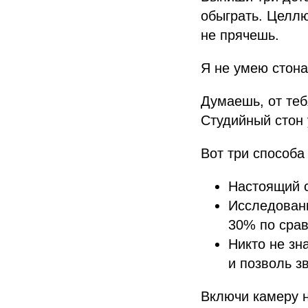
обыграть. Целлю
не прячешь.
Я не умею стона
Думаешь, от теб
Студийный стон 
Вот три способа
Настоящий 
Исследовани
30% по срав
Никто не зн
и позволь з
Включи камеру н