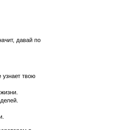
ачит, давай по
е узнает твою
 жизни.
оделей.
и.