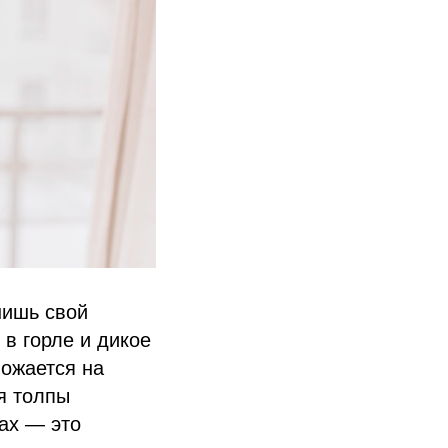
нишь свой
 в горле и дикое
ножается на
я толпы
рах — это