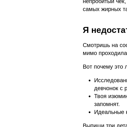
непробитый чек,
самых жирных та
Я недоста
Смотришь на сос
мимо проходила
Вот почему это 
Исследован
девчонок с 
Твоя изюмин
запомнят.
Идеальные к
Выпиши три дета