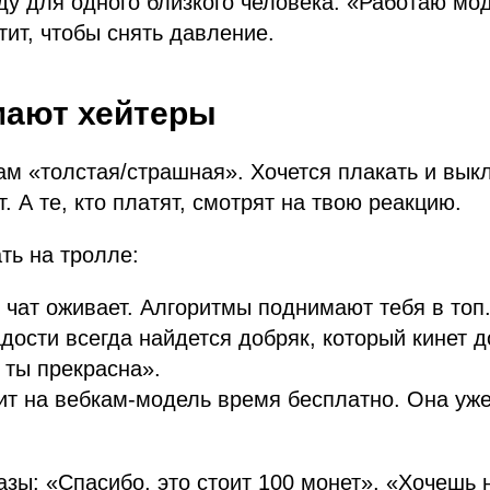
у для одного близкого человека. «Работаю мо
тит, чтобы снять давление.
мают хейтеры
там «толстая/страшная». Хочется плакать и вык
. А те, кто платят, смотрят на твою реакцию.
ать на тролле:
чат оживает. Алгоритмы поднимают тебя в топ
адости всегда найдется добряк, который кинет 
 ты прекрасна».
ит на вебкам-модель время бесплатно. Она уже 
азы: «Спасибо, это стоит 100 монет», «Хочешь 