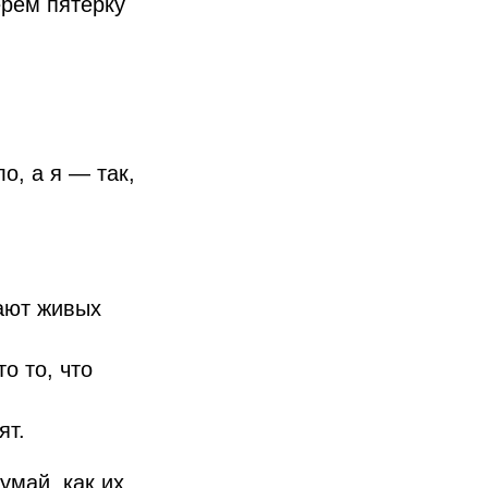
ерем пятерку
о, а я — так,
ают живых
о то, что
ят.
умай, как их