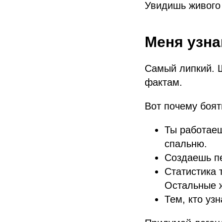
Увидишь живого 
Меня узн
Самый липкий. Ш
фактам.
Вот почему боят
Ты работаеш
спальню.
Создаешь пе
Статистика 
Остальные ж
Тем, кто уз