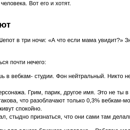
человека. Вот его и хотят.
ают
епот в три ночи: «А что если мама увидит?» Зн
ься почти нечего:
ь в вебкам- студии. Фон нейтральный. Никто н
рсонажа. Грим, парик, другое имя. Это не ты в
такова, что разоблачают только 0,3% вебкам-м
ивут спокойно.
нал, стыдно признаться, что они сами там делал