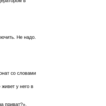
дератором в
лючить. Не надо.
.
донат со словами
живет у него в
на приват?»,