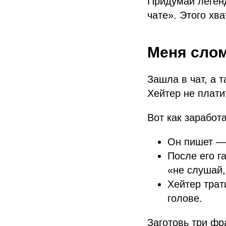
Придумай легенд
чате». Этого хва
Меня сло
Зашла в чат, а 
Хейтер не платит
Вот как заработ
Он пишет — 
После его г
«не слушай,
Хейтер трат
голове.
Заготовь три фр