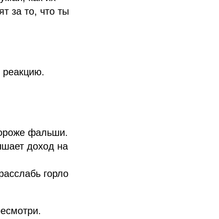
т за то, что ты
 реакцию.
дороже фальши.
ышает доход на
 расслабь горло
ресмотри.